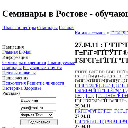
Семинары в Ростове - обучаю
Школы и центры
Семинары
Главная
Каталог ссылок
»
Г’Г®ГўГ
27.04.11
: Г‘ГІГ°
Навигация
Г±ГіГ¤ГҐГЎГ­Г®
Главная
E-Mail
Информация
ГЅГЄГ±ГЇГҐГ°Г
Семинары и тренинги
Планируемые
семинары
Регулярные занятия
Г‘ГЇГЁГ±Г®ГЄ ГіГ±Г«ГіГЈ: ГІГҐГ
Центры и школы
Г®ГІГ¤ГҐГ«ГјГ­Г»Гµ ГЄГ®Г­Г±ГІГ
Направления
Г±ГІГ°Г®ГЁГІГҐГ«ГјГ±ГІГўГ Гў Гђ
Психология
Развитие личности
Г‘ГІГ°Г®ГЁГІГҐГ«ГјГ­Г Гї
Эзотерика
Здоровье
ГЅГЄГ±ГЇГҐГ°ГІГЁГ§Г Г§
Рассылка
[ + ]
[ - ]
|
Г…Г±Г«ГЁ Г±Г
ГђГҐГЄГ®Г¬ГҐГ­Г¤ГіГҐГ¬
29.04.11
ГЌГҐГ¤ГўГЁГ¦ГЁГ¬Г®Г±ГІГ
27.04.11
ГћГ°ГЁГ±ГІ ГђГ®Г±ГІГ®
27.04.11