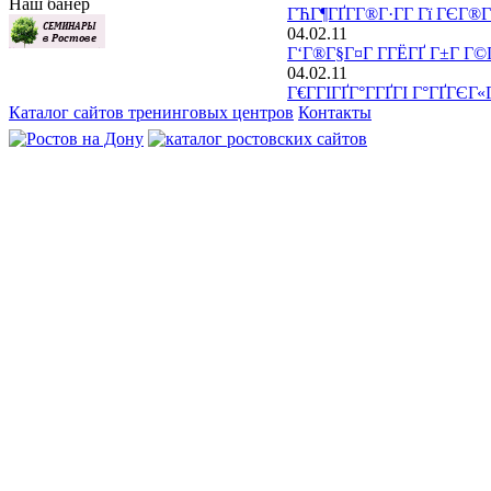
Наш банер
ГЋГ¶ГҐГ­Г®Г·Г­Г Гї ГЄГ®
04.02.11
Г‘Г®Г§Г¤Г Г­ГЁГҐ Г±Г Г
04.02.11
Г€Г­ГІГҐГ°Г­ГҐГІ Г°ГҐГЄ
Каталог сайтов тренинговых центров
Контакты