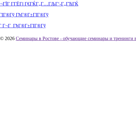
Г¬ГЇГ Г­ГЁГї Г€ГЌГ„Г…ГЉГ‘-Г„ГЋГЌ
©ГІГ®Гў ГђГ®Г±ГІГ®Гў
Г«Г Г¬Г ГђГ®Г±ГІГ®Гў
© 2026
Семинары в Ростове - обучающие семинары и тренинги 