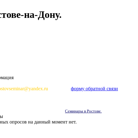
тове-на-Дону.
мация
просам размещения информации о мероприятиях, пишите на E-
ostovseminar@yandex.ru
или через
форму обратной связи
,
либо
л
8-951-497-22-44
.
ветим вам в ближайшее время о возможности сотрудничества и
щения информации на портале
Семинары в Ростове.
сы
ных опросов на данный момент нет.