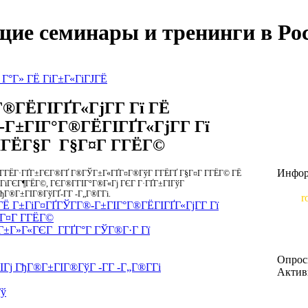
щие семинары и тренинги в Рос
 Г°Г» ГЁ ГіГ±Г«ГіГЈГЁ
Г®ГЁГІГҐГ«ГјГ­Г Гї ГЁ
-Г±ГІГ°Г®ГЁГІГҐГ«ГјГ­Г Гї
ІГЁГ§Г Г§Г¤Г Г­ГЁГ©
Инфор
µГ­ГЁГ·ГҐГ±ГЄГ®ГҐ Г®ГЎГ±Г«ГҐГ¤Г®ГўГ Г­ГЁГҐ Г§Г¤Г Г­ГЁГ© ГЁ
°ГіГЄГ¶ГЁГ©, ГЄГ®Г­ГІГ°Г®Г«Гј ГЄГ Г·ГҐГ±ГІГўГ
По во
Г®Г±ГІГ®ГўГҐ-Г­Г -Г„Г®Г­Гі.
mail:
r
 ГЁ Г±ГіГ¤ГҐГЎГ­Г®-Г±ГІГ°Г®ГЁГІГҐГ«ГјГ­Г Гї
по те
Г¤Г Г­ГЁГ©
±Г»Г«ГЄГ Г­ГҐГ°Г ГЎГ®Г·Г Гї
Мы от
разме
Опро
ј ГђГ®Г±ГІГ®ГўГ -Г­Г -Г„Г®Г­Гі
Актив
Гў