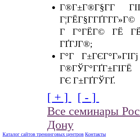
Г®Г±Г®Г§Г­Г Г
Г¦ГЁГ§Г­ГҐГ­Г­Г
Г Г°ГЁГ© ГЁ ГЁГ
ГҐГЈГ®;
Г°Г Г±ГЄГ°Г»ГІГ
Г®ГЎГ°ГҐГ±ГІГЁ 
ГЄ Г±ГҐГЎГҐ.
[ + ]
[ - ]
Все семинары Рос
Дону
Каталог сайтов тренинговых центров
Контакты