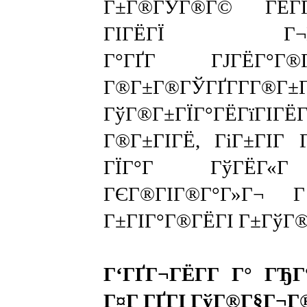
Г±Г®ГЎГ®Г© ГЁГ­Г±
ГІГЁГЇ Г¬Г»ГёГ
Г°ГҐГ ГЈГЁГ°Г®
Г®Г±Г®ГЎГҐГ­Г­Г®Г±
ГўГ®Г±ГЇГ°ГЁГїГІГЁ
Г®Г±ГІГЁ, ГіГ±ГІГ 
ГЇГ°Г ГўГЁ
ГЄГ®ГІГ®Г°Г»Г¬ Г·
Г±ГІГ°Г®ГЁГІ Г±ГўГ®Г
Г‘ГҐГ¬ГЁГ­Г Г° ГЂГ
Г¤Г ГҐГІ ГўГ®Г§Г¬Г®