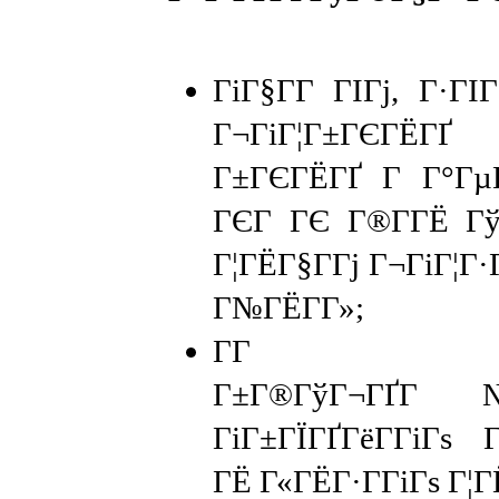
ГіГ§Г­Г ГІГј, Г·Г
Г¬ГіГ¦Г±ГЄГЁГ
Г±ГЄГЁГҐ Г Г°ГµГ
ГЄГ ГЄ Г®Г­ГЁ Гў
Г¦ГЁГ§Г­Гј Г¬ГіГ¦Г·
Г№ГЁГ­Г»;
Г­Г ГіГ·ГЁ
Г±Г®ГўГ¬ГҐ
ГіГ±ГЇГҐГёГ­ГіГѕ 
ГЁ Г«ГЁГ·Г­ГіГѕ Г¦Г