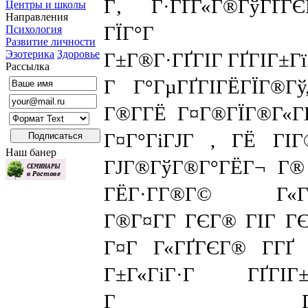
Г‚ Г·ГҐГ«Г®ГўГҐГ
Центры и школы
Направления
ГЇГ°Г Гў
Психология
Развитие личности
Эзотерика
Здоровье
Г±Г®Г·ГҐГІГ ГҐГІГ±Гї
Рассылка
Г Г°ГµГҐГІГЁГЇГ®Гў
Г®Г­ГЁ Г¤Г®ГЇГ®Г«Г­Г
Г¤Г°ГіГЈГ , ГЁ ГІ
Наш банер
ГЈГ®ГўГ®Г°ГЁГ¬ Г®
ГЁГ·Г­Г®Г© Г«ГЁГ
Г®Г¤Г­Г ГЄГ® ГІГ Г
Г¤Г Г«ГҐГЄГ® Г­ГҐ 
Г±Г«ГіГ·Г ГҐГІГ
Г Г°ГµГҐГ