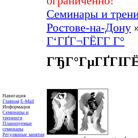
ограниченно!
Семинары и трени
Ростове-на-Дону
Г‘ГҐГ¬ГЁГ­Г Г°
ГЂГ°ГµГҐГІГЁ
Навигация
Главная
E-Mail
Информация
Семинары и
тренинги
Планируемые
семинары
Регулярные занятия