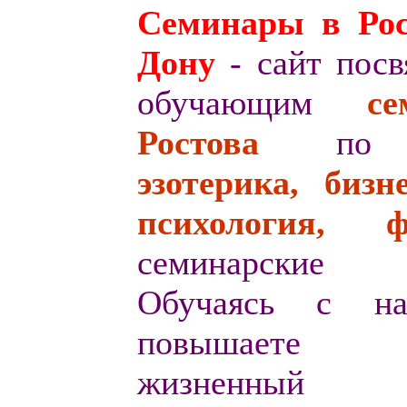
Семинары в Рос
Дону
- сайт пос
обучающим
с
е
Ростова
по т
эзотерика, бизне
психология, ф
семинарские з
Обучаясь с н
повышаете
жизненный ур