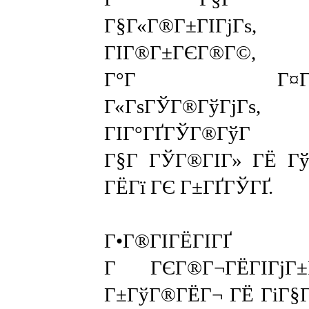
Г§Г«Г®Г±ГІГјГѕ,
ГІГ®Г±ГЄГ®Г©,
Г°Г Г¤Г®Г±Г
Г«ГѕГЎГ®ГўГјГѕ,
ГІГ°ГҐГЎГ®ГўГ 
Г§Г ГЎГ®ГІГ» ГЁ Гў
ГЁГї ГЄ Г±ГҐГЎГҐ.
Г•Г®ГІГЁГІГҐ Г
Г ГЄГ®Г¬ГЁГІГјГ
Г±ГўГ®ГЁГ¬ ГЁ ГіГ§Г­