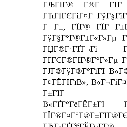
ГЉГІГ® Г®Г­ ГІГ
ГЋГІГЄГіГ¤Г ГўГ§ГїГ«
Г Г±, ГЇГ® ГЇГ Г±Г
ГўГ§Г°Г®Г±Г«Г»Гµ Г
ГЏГ®Г·ГҐГ¬Гі
ГҐГЄГ®ГІГ®Г°Г»Гµ Г
ГЈГ®ГўГ®Г°ГїГІ В«Г
Г¤ГЁГІГїВ», В«Г¬ГіГ¤
Г±ГІГ Г°ГЁ
В«ГҐГ°ГёГЁГ±ГІ
ГЇГ®Г¤Г°Г®Г±ГІГ®ГЄ
ГЋГ·ГҐГўГЁГ¤Г­Г®