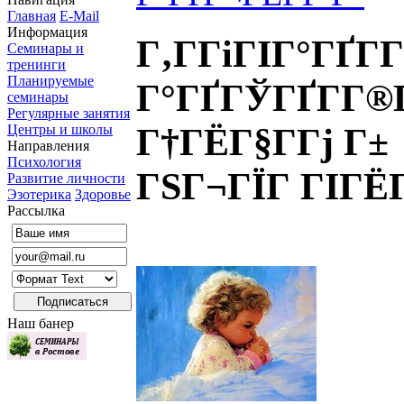
Главная
E-Mail
Информация
Г‚Г­ГіГІГ°ГҐГ­
Семинары и
тренинги
Планируемые
Г°ГҐГЎГҐГ­Г®
семинары
Регулярные занятия
Г†ГЁГ§Г­Гј Г±
Центры и школы
Направления
Психология
ГЅГ¬ГЇГ ГІГЁ
Развитие личности
Эзотерика
Здоровье
Рассылка
Наш банер