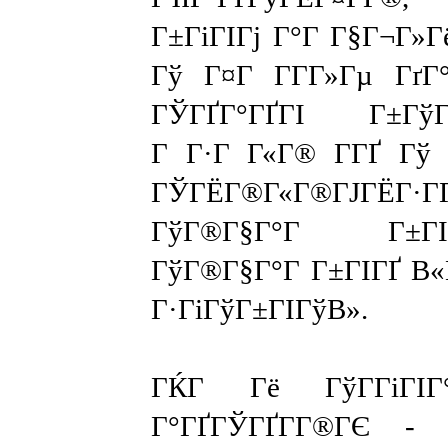
Г±ГіГІГј Г°Г Г§Г¬Г»Г
Гў Г¤Г Г­Г­Г»Гµ Гґ
ГЎГҐГ°ГҐГІ Г±Г
Г Г·Г Г«Г® Г­ГҐ Гў 
ГЎГЁГ®Г«Г®ГЈГЁГ·Г
ГўГ®Г§Г°Г Г±
ГўГ®Г§Г°Г Г±ГІГҐ В
Г·ГіГўГ±ГІГўВ».
ГЌГ Гё ГўГ­ГіГІГ°Г
Г°ГҐГЎГҐГ­Г®ГЄ - 