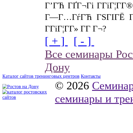
Г’ГЋ ГҐГ¬Гі Г­ГіГ¦Г­Г
Г—Г…ГѓГЋ ГЅГІГЁ Г§
Г­ГіГ¦Г­Г» Г­Г Г¬?
[ + ]
[ - ]
Все семинары Рос
Дону
Каталог сайтов тренинговых центров
Контакты
© 2026
Семинар
семинары и тре