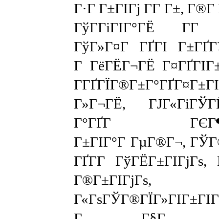
Г·Г Г±ГІГј Г­Г Г±, Г®Г
ГўГ­ГіГІГ°ГЁ Г­
ГўГ»Г¤Г ГҐГІ Г±ГҐГ
Г ГёГЁГ¬ГЁ Г¤ГҐГІГ
Г­ГҐГЇГ®Г±Г°ГҐГ¤Г±ГІ
Г»Г¬ГЁ, ГЈГ«ГіГЎГЁ
Г°ГҐГ ГЄГ¶ГЁ
Г±ГІГ°Г ГµГ®Г¬, ГЎГ®
ГҐГ­Г ГўГЁГ±ГІГјГѕ, 
Г®Г±ГІГјГѕ,
Г«ГѕГЎГ®ГЇГ»ГІГ±ГІ
Г Г§Г Г°ГІ