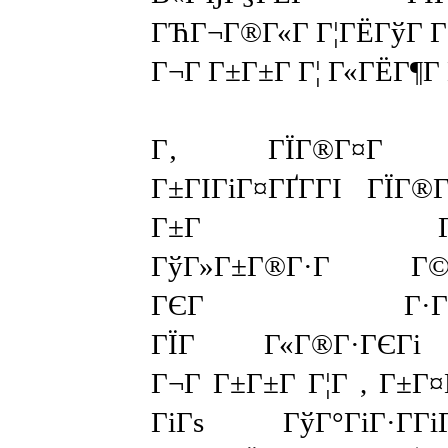
ГЋГ¬Г®Г«Г Г¦ГЁГўГ 
Г¬Г Г±Г±Г Г¦ Г«ГЁГ¶Г
Г‚ ГЇГ®Г¤Г 
Г±ГІГіГ¤ГҐГ­ГІ ГЇГ®Г
Г±Г Г¬Г®
ГўГ»Г±Г®Г·Г Г©Г
ГЄГ Г·ГҐГ±
ГЇГ Г«Г®Г·ГЄГі
Г¬Г Г±Г±Г Г¦Г , Г±Г¤
ГіГѕ ГўГ°ГіГ·Г­