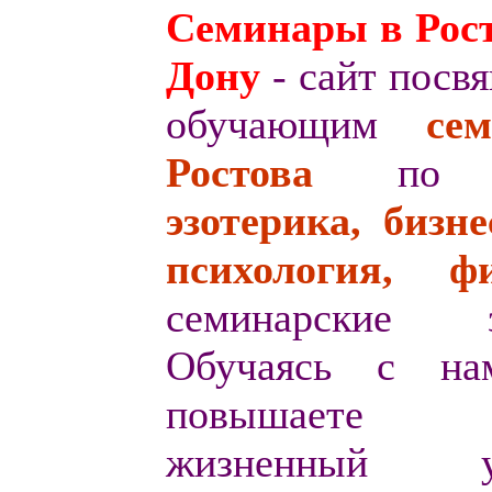
Семинары в Рост
Дону
- сайт пос
обучающим
с
ем
Ростова
по т
эзотерика, бизне
психология, ф
семинарские з
Обучаясь с на
повышаете
жизненный ур