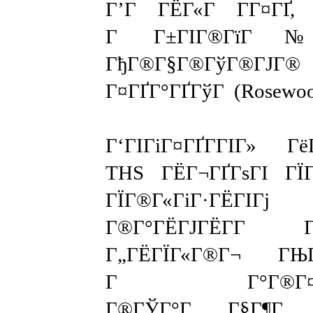
Г’Г ГЁГ«Г Г­Г¤ГҐ,
Г Г±ГІГ®ГїГ№
ГђГ®Г§Г®ГўГ®ГЈГ®
Г¤ГҐГ°ГҐГўГ (Rosewoo
Г‘ГІГіГ¤ГҐГ­ГІГ» Г
THS ГЁГ¬ГҐГѕГІ ГЇ
ГЇГ®Г«ГіГ·ГЁГІГј
Г®Г°ГЁГЈГЁГ­Г Г«
Г„ГЁГЇГ«Г®Г¬ ГЊГҐ
Г Г°Г®Г¤Г­Г
Г®ГЎГ°Г Г§Г¶