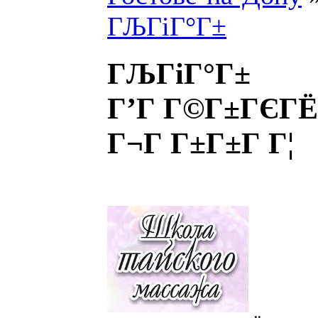
ГЉГіГ°Г±
ГЉГіГ°Г±
Г’Г Г©Г±ГЄГ
Г¬Г Г±Г±Г Г¦