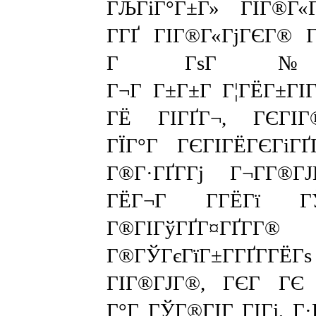
ГЉГіГ°Г±Г» ГЇГ®Г«Г
Г­ГҐ ГІГ®Г«ГјГЄГ® Г
Г ГѕГ№
Г¬Г Г±Г±Г Г¦ГЁГ±ГІГ
ГЁ ГІГҐГ¬, ГЄГІГ
ГЇГ°Г ГЄГІГЁГЄГіГҐГ
Г®Г·ГҐГ­Гј Г¬Г­Г®Г
ГЁГ¬Г Г­ГЁГї ГЎГ
Г®ГІГўГҐГ¤ГҐГ­Г®
Г®ГЎГєГїГ±Г­ГҐГ­ГЁГѕ
ГІГ®ГЈГ®, ГЄГ ГЄ Г
Г°Г ГЎГ®ГІГ ГІГј, Г