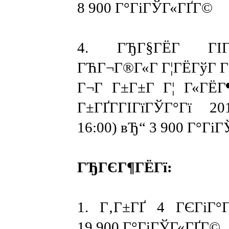
8 900 Г°ГіГЎГ«ГҐГ©
4. ГЂГ§ГЁГ ГІГ
ГЋГ¬Г®Г«Г Г¦ГЁГўГ 
Г¬Г Г±Г±Г Г¦ Г«ГЁГ
Г±ГҐГ­ГІГїГЎГ°Гї 20
16:00) вЂ“ 3 900 Г°Гі
ГЂГЄГ¶ГЁГї:
1. Г‚Г±ГҐ 4 ГЄГіГ
19 900 Г°ГіГЎГ«ГҐГ©