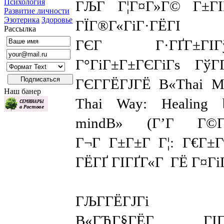
Психология
ГЉГ Г¦Г¤Г»Г© Г±ГІГ
Развитие личности
Эзотерика
Здоровье
ГЇГ®Г«ГіГ·ГЁГІ
Рассылка
ГЄГ Г·ГҐГ±ГІГўГҐ
Г°ГіГ±Г±ГЄГіГѕ ГўГ
ГЄГ­ГЁГЈГЁ В«Thai Ma
Наш банер
Thai Way: Healing 
mindВ» (Г’Г Г©Г
Г¬Г Г±Г±Г Г¦: Г€Г±Г
ГЁГҐ ГІГҐГ«Г ГЁ Г¤ГіГ
ГЉГ­ГЁГЈГі
В«ГЂГ§ГЁГ ГІГ