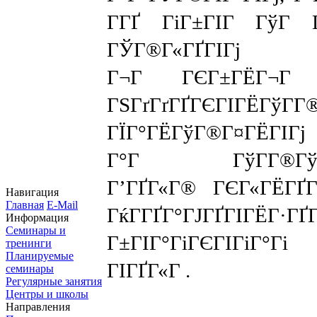
Г­ГҐ ГіГ±ГІГ ГўГ Г
ГЎГ®Г«ГҐГІ
Г¬Г ГЄГ±ГЁГ¬Г Г
ГЅГґГґГҐГЄГІГЁГўГ­Г
ГЇГ°ГЁГўГ®Г¤ГЁ
Г°Г ГўГ­Г®ГўГ
Г’ГҐГ«Г® ГЄГ«ГЁГҐ
Навигация
Главная
E-Mail
ГќГ­ГҐГ°ГЈГҐГІГЁГ·ГҐ
Информация
Семинары и
Г±ГІГ°ГіГЄГІГіГ°Г
тренинги
Планируемые
ГІГҐГ«Г .
семинары
Регулярные занятия
Центры и школы
Направления