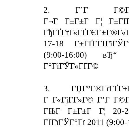
2. Г’Г Г©Г±
Г¬Г Г±Г±Г Г¦ Г±ГІ
ГђГҐГґГ«ГҐГЄГ±Г®Г«
17-18 Г±ГҐГ­ГІГїГЎ
(9:00-16:00) вЂ
Г°ГіГЎГ«ГҐГ©
3. ГЏГ°Г®ГґГҐГ±Г
Г Г«ГјГ­Г»Г© Г’Г Г
ГЊГ Г±Г±Г Г¦ 20-2
ГІГїГЎГ°Гї 2011 (9:00-