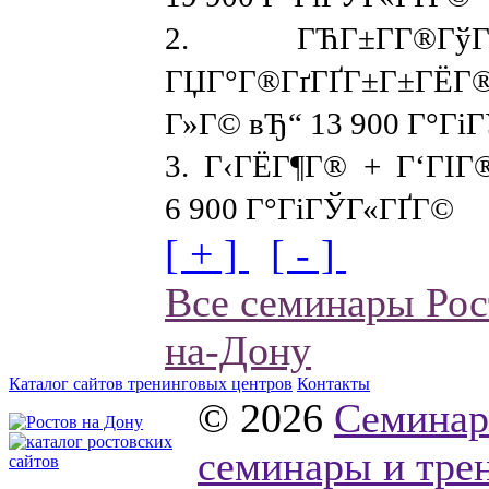
2. ГЋГ±Г­Г®
ГЏГ°Г®ГґГҐГ±Г±ГЁГ®Г
Г»Г© вЂ“ 13 900 Г°Гі
3. Г‹ГЁГ¶Г® + Г‘ГІГ
6 900 Г°ГіГЎГ«ГҐГ©
[ + ]
[ - ]
Все семинары Рос
на-Дону
Каталог сайтов тренинговых центров
Контакты
© 2026
Семинар
семинары и тре