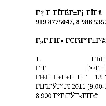
Г‡Г ГЇГЁГ±Гј ГЇГ® 
919 8775047, 8 988 535
Г„Г ГІГ» ГЄГіГ°Г±Г®
1. ГЋГ±Г­Г
Г’Г Г©Г±ГЄГ
ГЊГ Г±Г±Г Г¦Г 13-1
ГІГїГЎГ°Гї 2011 (9:00-
8 900 Г°ГіГЎГ«ГҐГ©