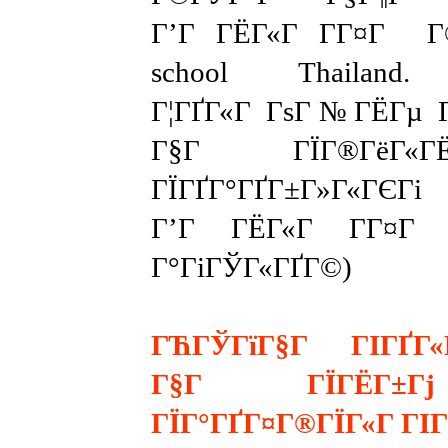
Г’Г ГЁГ«Г Г­Г¤Г 
school Thailand.
Г¦ГҐГ«Г ГѕГ№ГЁГµ 
Г§Г ГЇГ®ГёГ«ГЁ
ГЇГҐГ°ГҐГ±Г»Г«ГЄ
Г’Г ГЁГ«Г Г­Г¤
Г°ГіГЎГ«ГҐГ©)
ГЋГЎГїГ§Г ГІГҐГ«
Г§Г ГЇГЁГ±
ГЇГ°ГҐГ¤Г®ГЇГ«Г ГІ