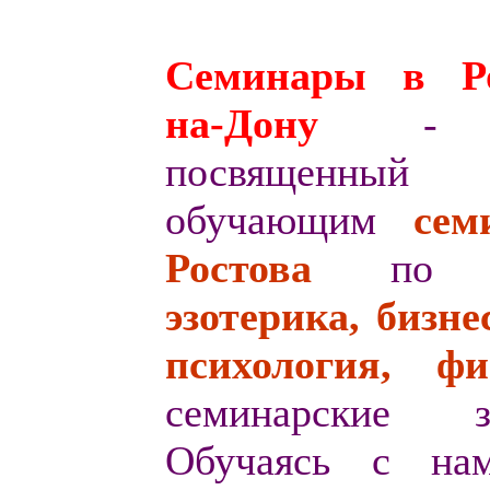
Семинары в Ро
на-Дону
- 
посвященный
обучающим
с
ем
Ростова
по т
эзотерика, бизнес
психология, ф
семинарские за
Обучаясь с на