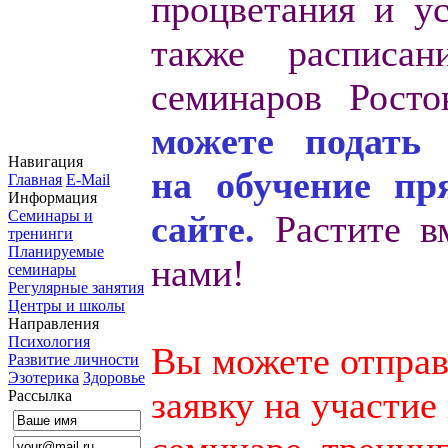
процветания и ус
также расписан
семинаров Рост
можете подать 
Навигация
на обучение пр
Главная
E-Mail
Информация
Семинары и
сайте.
Растите в
тренинги
Планируемые
нами!
семинары
Регулярные занятия
Центры и школы
Направления
Психология
Вы можете отправ
Развитие личности
Эзотерика
Здоровье
заявку на участие
Рассылка