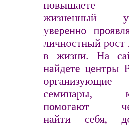
повышаете
жизненный ур
уверенно проявл
личностный рост 
в жизни. На са
найдете
центры Р
организующие
семинары, ко
помогают чел
найти себя, до