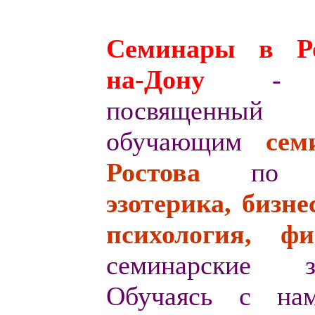
Семинары в Ро
на-Дону
- 
посвященный
обучающим
с
ем
Ростова
по т
эзотерика, бизнес
психология, ф
семинарские за
Обучаясь с на