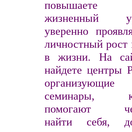
повышаете
жизненный ур
уверенно проявл
личностный рост 
в жизни. На са
найдете
центры Р
организующие
семинары, ко
помогают чел
найти себя, до