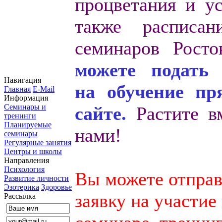
процветания и ус
также расписан
семинаров Рост
можете подать 
Навигация
на обучение пр
Главная
E-Mail
Информация
Семинары и
сайте.
Растите в
тренинги
Планируемые
нами!
семинары
Регулярные занятия
Центры и школы
Направления
Психология
Вы можете отправ
Развитие личности
Эзотерика
Здоровье
заявку на участие
Рассылка