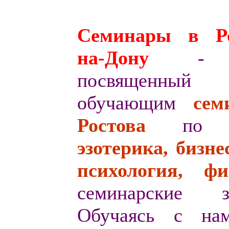
Семинары в Ро
на-Дону
- 
посвященный
обучающим
с
ем
Ростова
по т
эзотерика, бизнес
психология, ф
семинарские за
Обучаясь с на