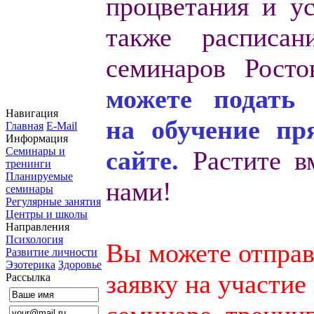
процветания и ус
также расписан
семинаров Рост
можете подать 
Навигация
на обучение пр
Главная
E-Mail
Информация
Семинары и
сайте.
Растите в
тренинги
Планируемые
нами!
семинары
Регулярные занятия
Центры и школы
Направления
Психология
Вы можете отправ
Развитие личности
Эзотерика
Здоровье
заявку на участие
Рассылка