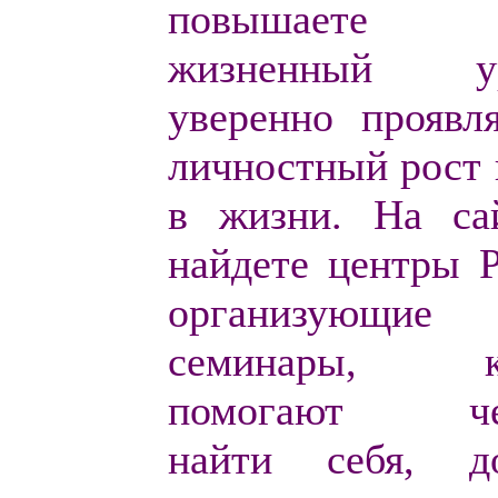
повышаете
жизненный ур
уверенно проявл
личностный рост 
в жизни. На са
найдете
центры Р
организующие
семинары, ко
помогают чел
найти себя, до