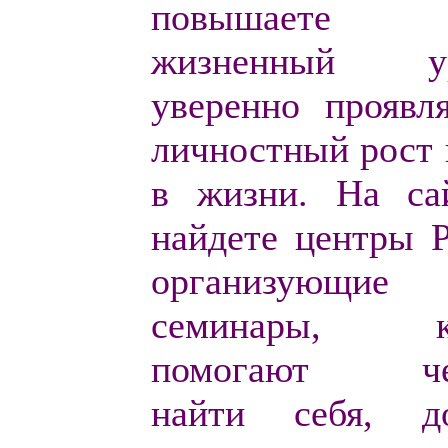
повышаете
жизненный ур
уверенно проявл
личностный рост 
в жизни. На са
найдете
центры Р
организующие
семинары, ко
помогают чел
найти себя, до