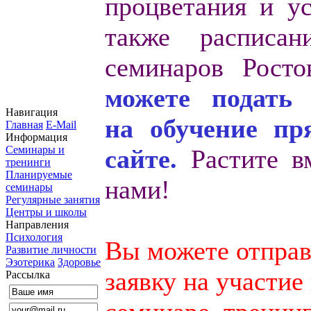
процветания и ус
также расписан
семинаров Рост
можете подать 
Навигация
на обучение пр
Главная
E-Mail
Информация
Семинары и
сайте.
Растите в
тренинги
Планируемые
нами!
семинары
Регулярные занятия
Центры и школы
Направления
Психология
Вы можете отправ
Развитие личности
Эзотерика
Здоровье
заявку на участие
Рассылка