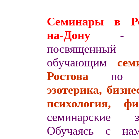
Семинары в Ро
на-Дону
- 
посвященный
обучающим
с
ем
Ростова
по т
эзотерика, бизнес
психология, ф
семинарские за
Обучаясь с на